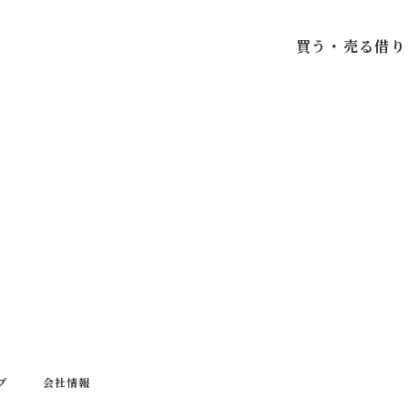
買う・売る
借り
プ
会社情報